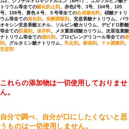
ム2、ジブチルドロキシトルエン（BHT）、エルソルビン酸ナ
トリウム等全ての
酸化防止剤
、赤色2号、3号、104号、105
号、106号、黄色４号、５号等全ての
合成着色料
、硝酸ナトリ
ウム等全ての
発色剤
、
発酵調製剤
、安息香酸ナトリウム、パラ
オキシン安息香酸エチル、ソルビン酸カリウム、デビドロ酢酸
等全ての
防腐剤
、
保存料
、メタ重亜硝酸カリウム、次亜塩素酸
ナトリウム等全ての
漂白剤
、プロピレングリコール等全ての
溶
剤
、グルタミン酸ナトリウム、
乳化剤
、
膨張剤
、
ＰＨ調整剤
、
安定剤
これらの添加物は一切使用しておりませ
ん。
自分で調べ、自分が口にしたくないと思
うものは一切使用しません。